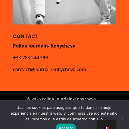
CONTACT
Polina Jourdain- Kobycheva
+33 783 244 399
contact@jourdainkobycheva.com
© 2026 Polina Jourdain-Kobycheva
Mentions légales
Usamos cookies para asegurar que te damos la mejor
experiencia en nuestra web. Si continúas usando este sitio,
Conditions générales de vente
Boutique
asumiremos que estás de acuerdo con ello.
Politique de confidentialité
Contact
Aceptar