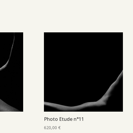
Photo Etude n°11
620,00
€