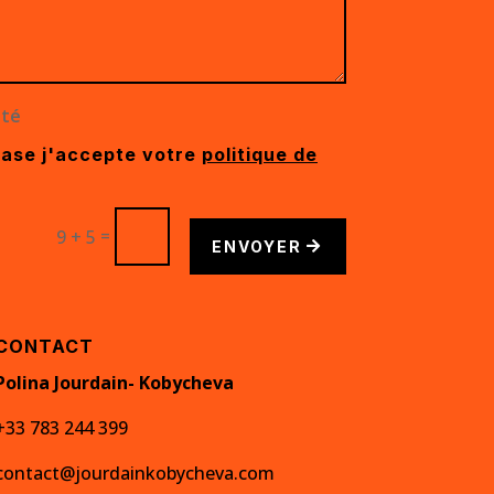
ité
case j'accepte votre
politique de
=
9 + 5
ENVOYER
CONTACT
Polina Jourdain- Kobycheva
+33 783 244 399
contact@jourdainkobycheva.com