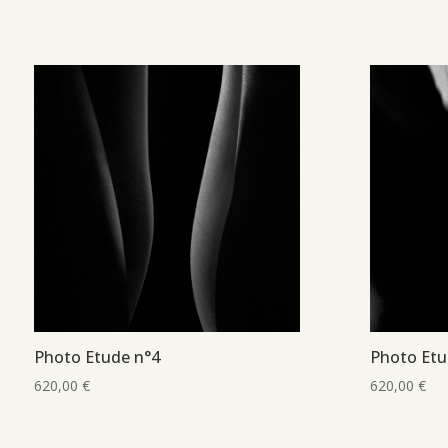
Photo Etude n°4
Photo Etu
620,00
€
620,00
€