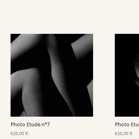
Photo Etude n°7
Photo Etu
620,00
€
620,00
€