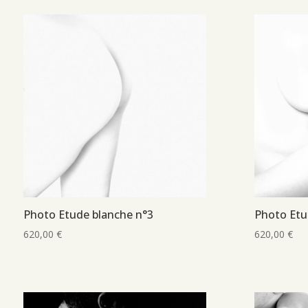
Photo Etude blanche n°3
Photo Etu
620,00
€
620,00
€