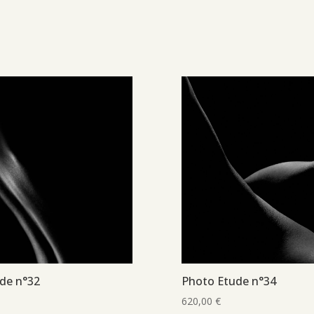
de n°32
Photo Etude n°34
620,00
€