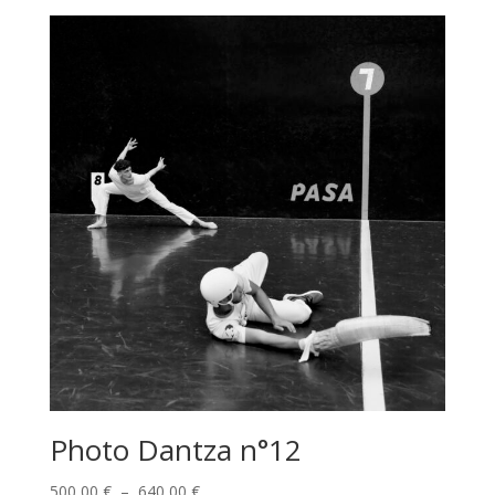
prix :
500,00 €
à
640,00 €
Photo Dantza n°12
Plage
500,00
€
–
640,00
€