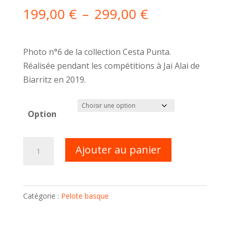
Plage
199,00
€
–
299,00
€
de
prix :
199,00 €
Photo n°6 de la collection Cesta Punta.
à
Réalisée pendant les compétitions à Jai Alai de
299,00 €
Biarritz en 2019.
Option
quantité
Ajouter au panier
de
Photo
Cesta
Catégorie :
Pelote basque
Punta
n°6