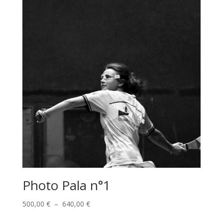
Photo Pala n°1
Plage
500,00
€
–
640,00
€
de