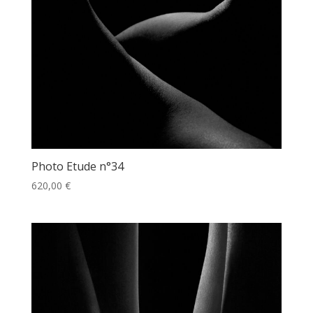
Photo Etude n°34
620,00
€