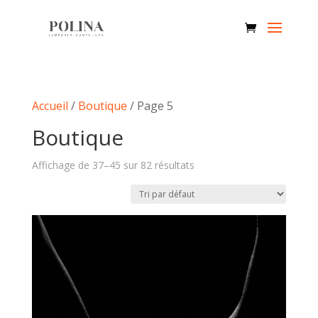
Accueil
/
Boutique
/ Page 5
Boutique
Affichage de 37–45 sur 82 résultats