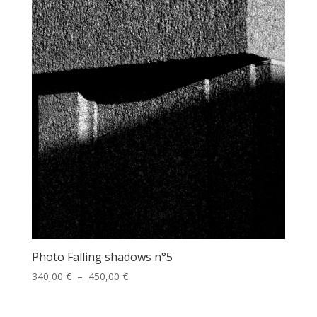
à
450,00 €
Photo Falling shadows n°5
Plage
340,00
€
–
450,00
€
de
prix :