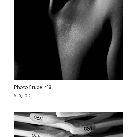
Photo Etude n°8
620,00
€