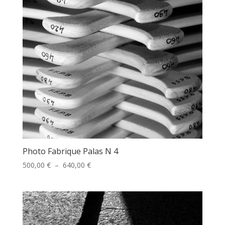
Photo Fabrique Palas N 4
Plage
500,00
€
–
640,00
€
de
prix :
500,00 €
à
640,00 €