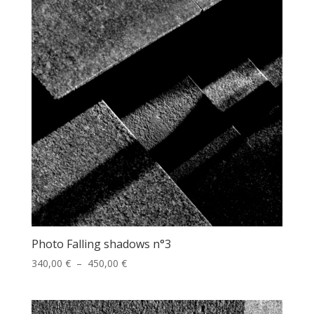
à
450,00 €
Photo Falling shadows n°3
Plage
340,00
€
–
450,00
€
de
prix :
340,00 €