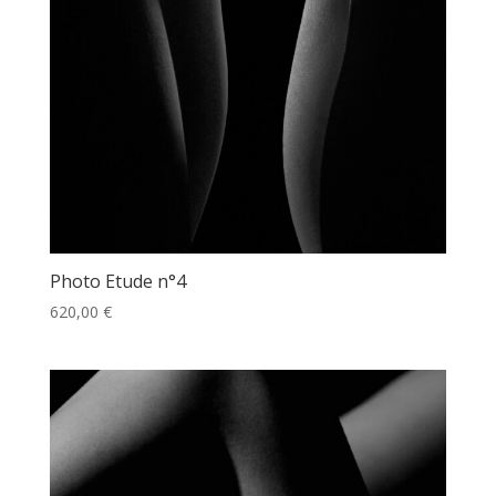
Photo Etude n°4
620,00
€