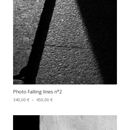
Photo Falling lines n°2
Plage
340,00
€
–
450,00
€
de
prix :
340,00 €
à