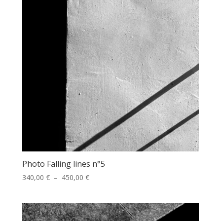
450,00 €
Photo Falling lines n°5
Plage
340,00
€
–
450,00
€
de
prix :
340,00 €