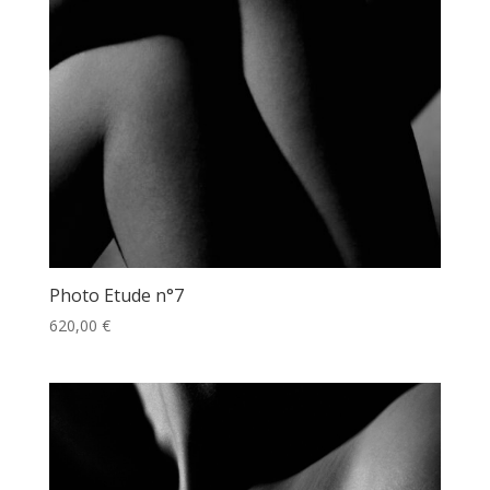
Photo Etude n°7
620,00
€