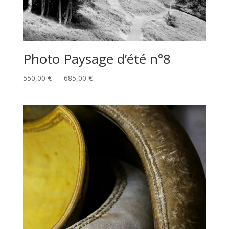
Photo Paysage d’été n°8
Plage
550,00
€
–
685,00
€
de
prix :
550,00 €
à
685,00 €