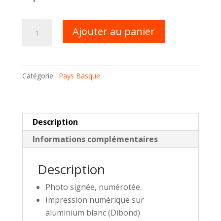
quantité
Ajouter au panier
de
Photo
Hiver
Catégorie :
Pays Basque
n°1
Description
Informations complémentaires
Description
Photo signée, numérotée.
Impression numérique sur
aluminium blanc (Dibond)