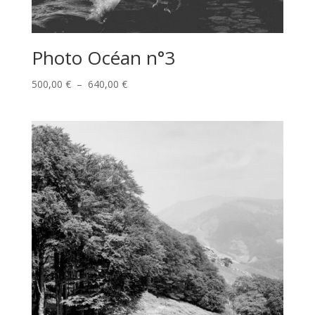
Photo Océan n°3
Plage
500,00
€
–
640,00
€
de
prix :
500,00 €
à
640,00 €