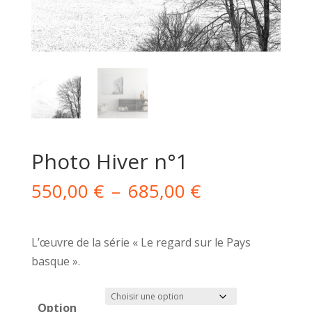
Photo Hiver n°1
Plage
550,00
€
–
685,00
€
de
prix :
550,00 €
L’œuvre de la série « Le regard sur le Pays
à
basque ».
685,00 €
Option