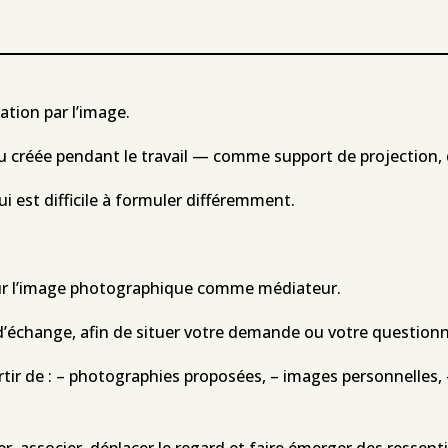
tion par l’image.
ou créée pendant le travail — comme support de projection, 
 est difficile à formuler différemment.
sur l’image photographique comme médiateur.
’échange, afin de situer votre demande ou votre questi
artir de : – photographies proposées, – images personnelles,
r, associer, déplacer le regard et faire émerger des ressenti