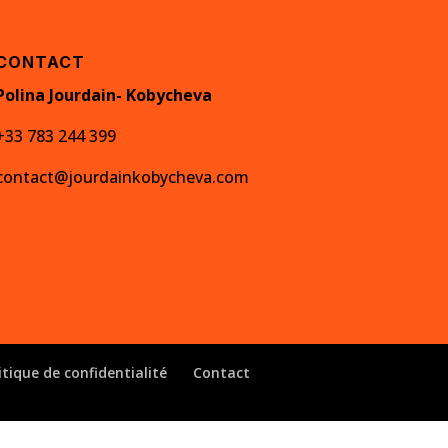
CONTACT
Polina Jourdain- Kobycheva
+33 783 244 399
contact@jourdainkobycheva.com
itique de confidentialité
Contact