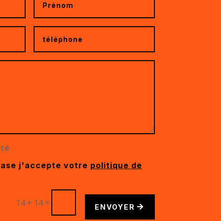
ité
case j'accepte votre
politique de
=
14 + 14
ENVOYER